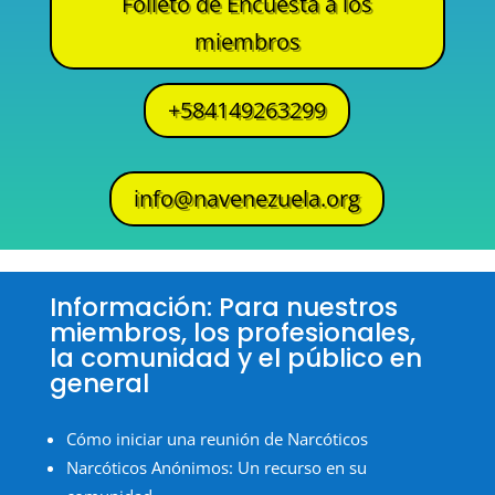
Folleto de Encuesta a los
miembros
+584149263299
info@navenezuela.org
Información: Para nuestros
miembros, los profesionales,
la comunidad y el público en
general
Cómo iniciar una reunión de Narcóticos
Narcóticos Anónimos: Un recurso en su