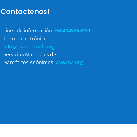
¡Contáctenos!
Línea de información:
+584149263299
Correo electrónico:
info@navenezuela.org
Servicios Mundiales de
Narcóticos Anónimos:
www.na.org