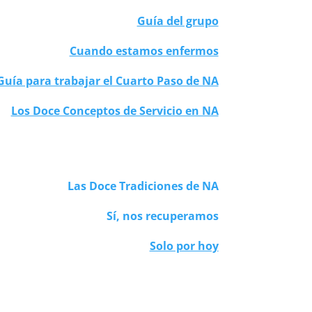
Guía del grupo
Cuando estamos enfermos
Guía para trabajar el Cuarto Paso de NA
Los Doce Conceptos de Servicio en NA
Las Doce Tradiciones de NA
Sí, nos recuperamos
Solo por hoy