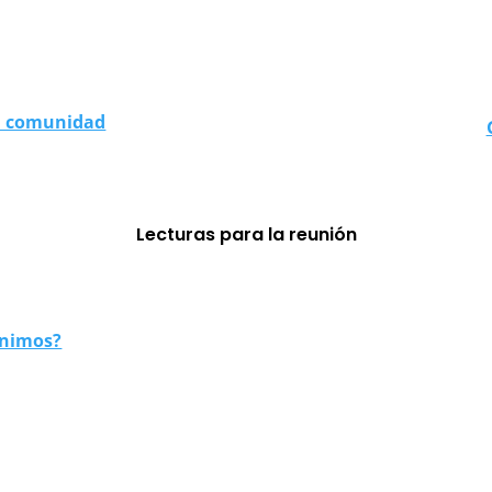
su comunidad
Lecturas para la reunión
ónimos?