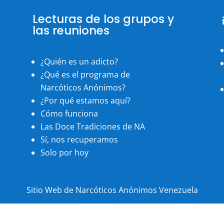
s
Lecturas de los grupos y
las reuniones
¿Quién es un adicto?
¿Qué es el programa de
Narcóticos Anónimos?
¿Por qué estamos aquí?
Cómo funciona
Las Doce Tradiciones de NA
Sí, nos recuperamos
Solo por hoy
Sitio Web de Narcóticos Anónimos Venezuela